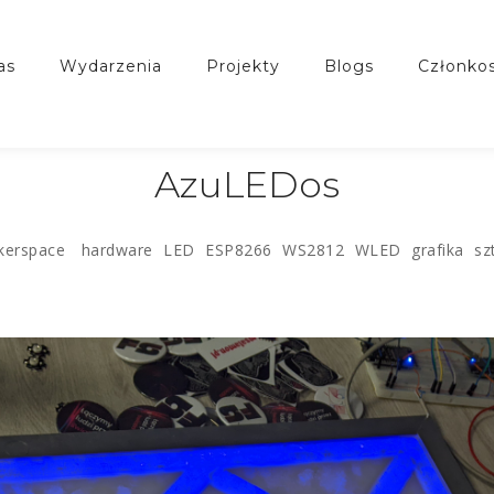
nas
wydarzenia
projekty
blogs
członko
AzuLEDos
kerspace
hardware
LED
ESP8266
WS2812
WLED
grafika
sz