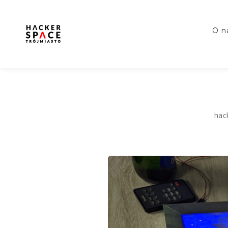
o 
hac