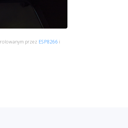
rolowanym przez
ESP8266
i