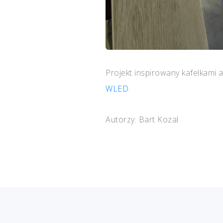
Projekt inspirowany kafelkami
WLED
.
Autorzy: Bart Kozal