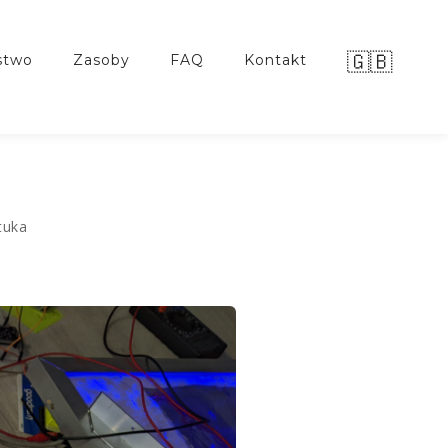
🇬🇧
stwo
zasoby
FAQ
kontakt
tuka