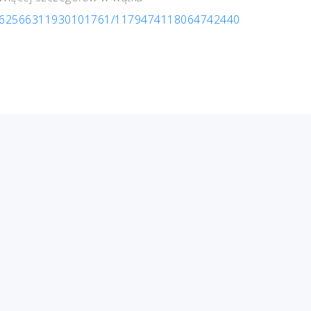
s/762566311930101761/1179474118064742440