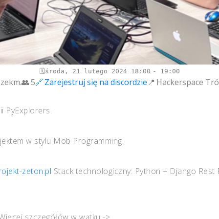
środa, 21 lutego 2024
18:00
19:00
szekm.
5
Zarejestruj się na discordzie
Hackerspace Tró
i PyExplorers.
ojektem w stylu Mob Programming.
ojekt-zeton.pl
Stack technologiczny: Python + Django Rest
⁠Więcej szczegółów w wątku ->