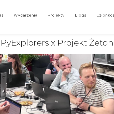
nas
wydarzenia
projekty
blogs
członko
PyExplorers x Projekt Żeton