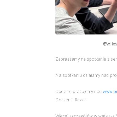
le
Zapraszamy na spotkanie z seri
Na spotkaniu działamy nad pr
Obecnie pracujemy nad
www.pr
Docker + React
Więcej szczegółów w wątku -> 