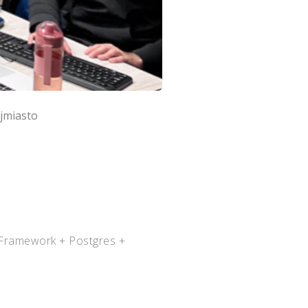
jmiasto
 Framework + Postgres +