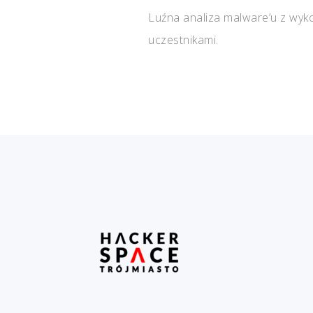
Luźna analiza malware’u z wyk
uczestnikami.