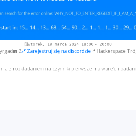
wtorek, 19 marca 2024
18:00
20:00
yrgad
2
Zarejestruj się na discordzie
Hackerspace Tró
a z rozkładaniem na czynniki pierwsze malware’u i badani