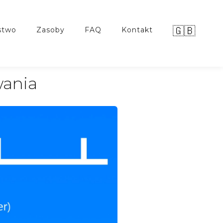
🇬🇧
stwo
zasoby
FAQ
kontakt
wania