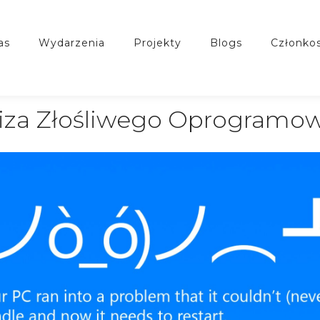
nas
wydarzenia
projekty
blogs
członko
iza Złośliwego Oprogramo