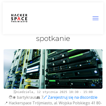
HS3City Infra Team
spotkanie
niedziela, 12 stycznia 2025
10:30
15:00
bartykraus
7
Zarejestruj się na discordzie
Hackerspace Trójmiasto, al. Wojska Polskiego 41 80-