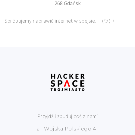
268 Gdańsk
Spróbujemy naprawić internet w spejsie. ¯_(ツ)_/¯
Przyjdź i zbuduj coś z nami
al. Wojska Polskiego 41