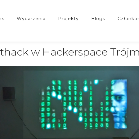
nas
wydarzenia
projekty
blogs
członko
thack w Hackerspace Trójm