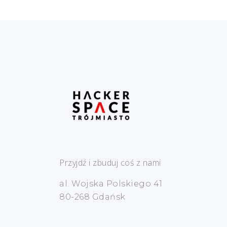
Przyjdź i zbuduj coś z nami
al. Wojska Polskiego 41
80-268 Gdańsk