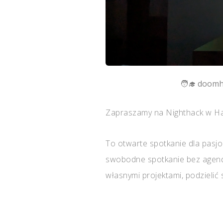
doom
Zapraszamy na Nighthack w Ha
To otwarte spotkanie dla pasj
swobodne spotkanie bez agendy
własnymi projektami, podzielić