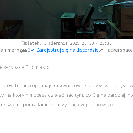
piątek, 1 sierpnia 2025
20:30
23:30
hammerng
3
Zarejestruj się na discordzie
Hackerspace
ckerspace Trójmiasto!
onatów technologii, majsterkowiczów i kreatywnych umysłó
, na którym możesz działać nad tym, co Cię najbardziej in
 się swoimi pomysłami i nauczyć się czegoś nowego.