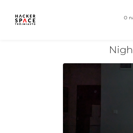
o 
Nigh