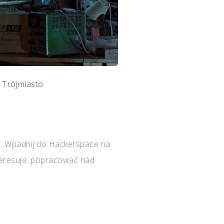
 Trójmiasto
w. Wpadnij do Hackerspace na
teresuje: popracować nad