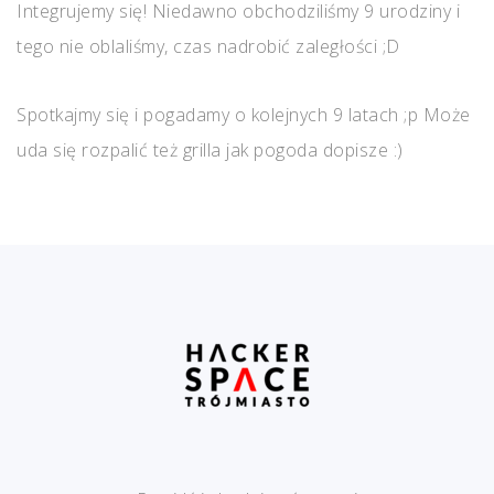
Integrujemy się! Niedawno obchodziliśmy 9 urodziny i
tego nie oblaliśmy, czas nadrobić zaległości ;D
Spotkajmy się i pogadamy o kolejnych 9 latach ;p Może
uda się rozpalić też grilla jak pogoda dopisze :)