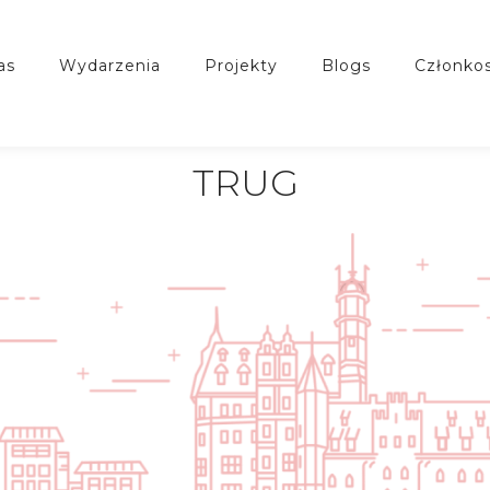
nas
wydarzenia
projekty
blogs
członko
TRUG