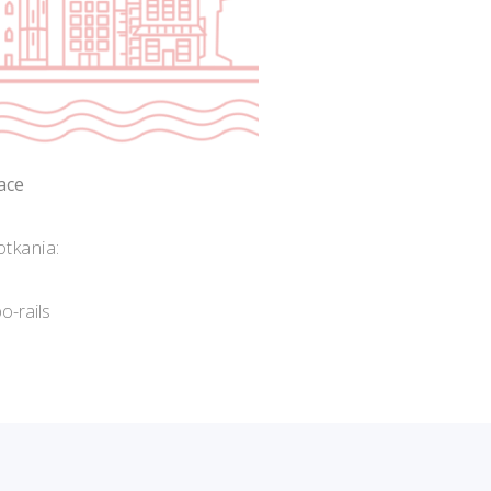
ace
tkania:
-rails