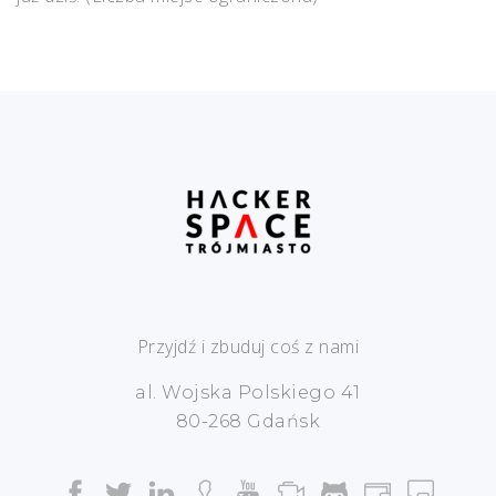
Przyjdź i zbuduj coś z nami
al. Wojska Polskiego 41
80-268 Gdańsk