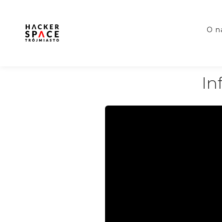
o 
In