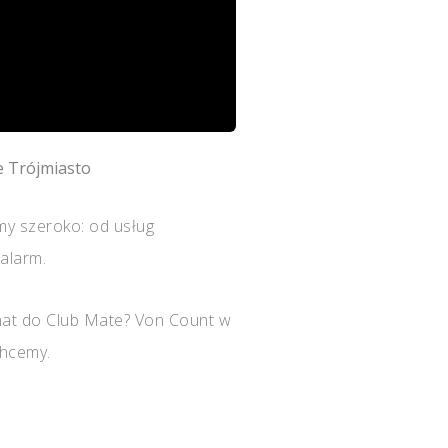
 Trójmiasto
my szeroko: od usług
alarm.
mat do Club Mate? Von Count w
chcemy.