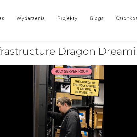
nas
wydarzenia
projekty
blogs
członko
frastructure Dragon Dream