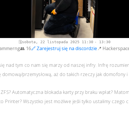
sobota, 22 listopada 2025
11:30
13:30
ammerng
16
Zarejestruj się na discordzie
Hackerspace
ię nad tym co nam się marzy od naszej infry. Infrę rozumie
domową/przemysłową, aż do takich rzeczy jak domofony i 
y ZFS? Automatyczna blokada karty przy braku wpłat? Mato
 Printer? Wszystko jest możliwe jeśli tylko ustalimy czego 