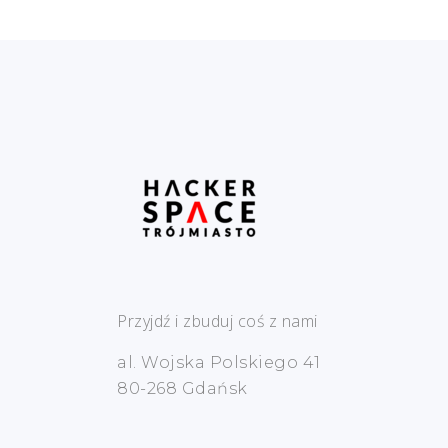
Przyjdź i zbuduj coś z nami
al. Wojska Polskiego 41
80-268 Gdańsk