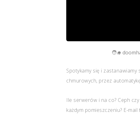
doomh
Spotykamy się i zastanawiamy s
chmurowych, przez automatykę 
Ile serwerów i na co? Ceph cz
każdym pomieszczeniu? E-mail to