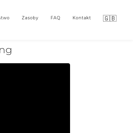
🇬🇧
stwo
zasoby
FAQ
kontakt
ing