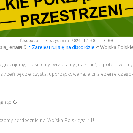
sobota, 17 stycznia 2026
12:00
18:00
sia_lena
9
Zarejestruj się na discordzie
Wojska Polski
 segregujemy, opisujemy, wrzucamy „na stan”, a potem wiem
trzeń będzie czysta, uporządkowana, a znalezienie czegoko
ągnąć 🦾
aszamy serdecznie na Wojska Polskiego 41!