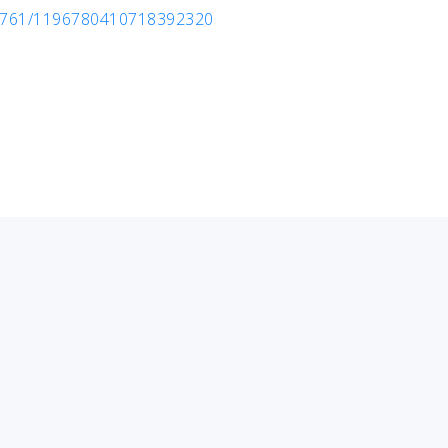
01761/1196780410718392320