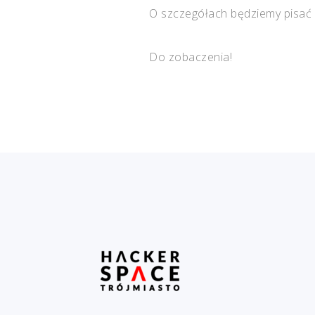
O szczegółach będziemy pisać 
Do zobaczenia!