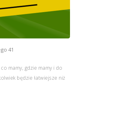
ego 41
y co mamy, gdzie mamy i do
lwiek będzie łatwiejsze niż