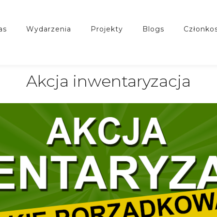
nas
wydarzenia
projekty
blogs
członko
Akcja inwentaryzacja