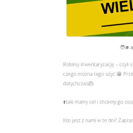
a
Robimy inwentaryzację – czyli
czego można tego użyć 😁 Przes
dotychczas🫠
⬆️taki mamy cel i chcemy go osi
Kto jest z nami w te dni? Zapr