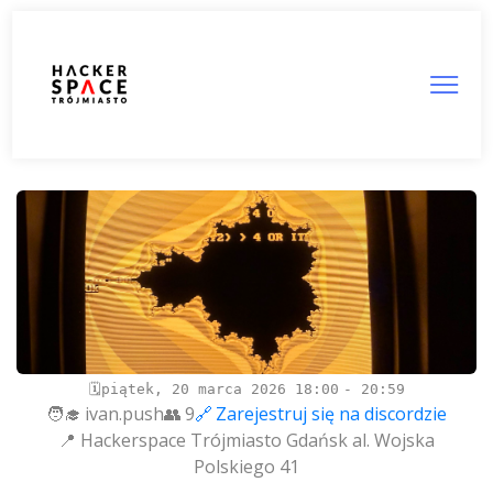
Dzień otwarty cotygodniowe
piątek, 20 marca 2026
18:00
20:59
ivan.push
9
Zarejestruj się na discordzie
Hackerspace Trójmiasto Gdańsk al. Wojska
Polskiego 41