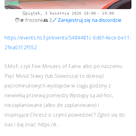
piątek, 3 kwietnia 2026
18:00
19:00
frozone
2
Zarejestruj się na discordzie
https://events.hs3.pl/events/5484481c-6d6f-4ece-be11-
2fea0312f552
5MoF, czyli Five Minutes of Fame albo po naszemu
Pięć Minut Sławy (lub Sławosza) to dziesięć
pięciominutowych występów w ciągu godziny z
niewielką przerwą pomiędzy.Występy są ad-hoc,
niezaplanowane (albo źle zaplanowane) i
inspirujące.Chcesz o czymś powiedzieć? Zgłoś się do
nas i daj znać: https://k …