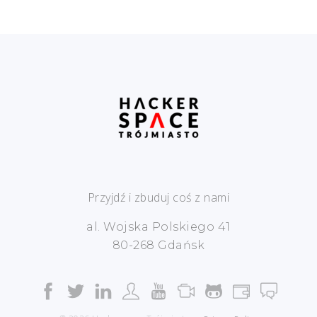
Przyjdź i zbuduj coś z nami
al. Wojska Polskiego 41
80-268 Gdańsk