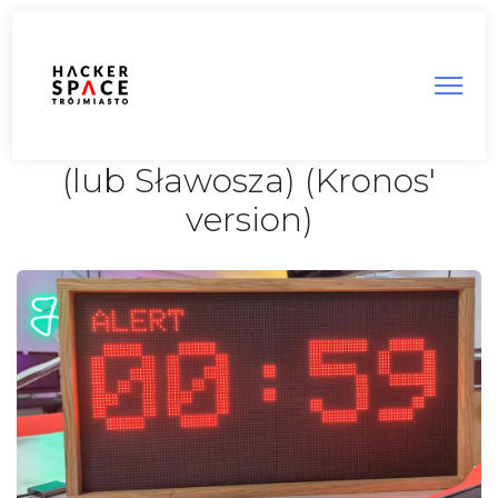
5MoF czyli 5 Minut Sławy
(lub Sławosza) (Kronos'
version)