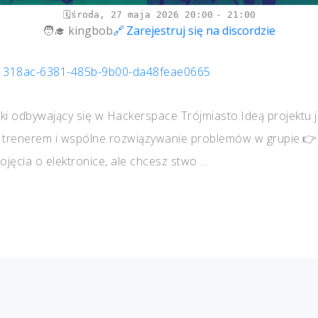
środa, 27 maja 2026
20:00
21:00
kingbob
Zarejestruj się na discordzie
/951318ac-6381-485b-9b00-da48feae0665
iki odbywający się w Hackerspace Trójmiasto.Ideą projektu j
z trenerem i wspólne rozwiązywanie problemów w grupie.👉
pojęcia o elektronice, ale chcesz stwo …