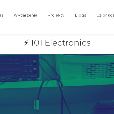
nas
wydarzenia
projekty
blogs
członko
⚡ 101 Electronics