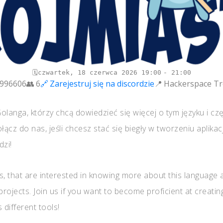
czwartek, 18 czerwca 2026
19:00
21:00
996606
6
Zarejestruj się na discordzie
Hackerspace Tr
langa, którzy chcą dowiedzieć się więcej o tym języku i cz
ącz do nas, jeśli chcesz stać się biegły w tworzeniu aplika
zi!
, that are interested in knowing more about this language a
rojects. Join us if you want to become proficient at creating
 different tools!