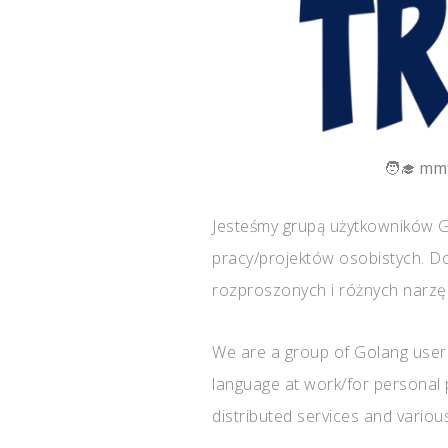
mm
Jesteśmy grupą użytkowników Go
pracy/projektów osobistych. Doł
rozproszonych i różnych narzęd
We are a group of Golang users
language at work/for personal p
distributed services and various