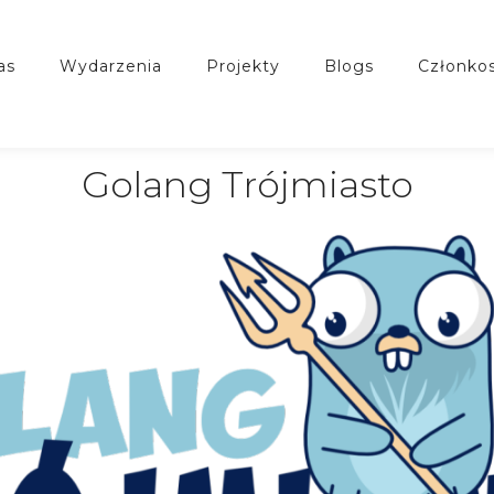
nas
wydarzenia
projekty
blogs
członko
Golang Trójmiasto