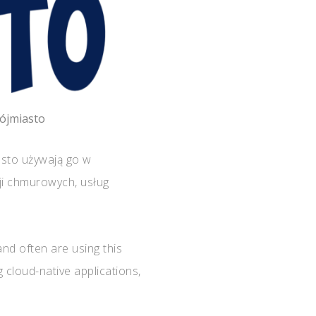
ójmiasto
ęsto używają go w
cji chmurowych, usług
nd often are using this
 cloud-native applications,