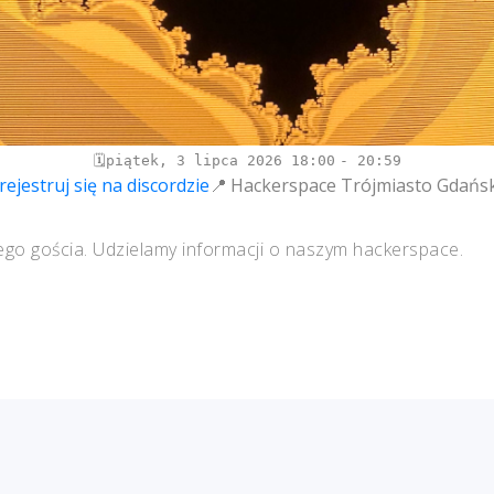
piątek, 3 lipca 2026
18:00
20:59
rejestruj się na discordzie
Hackerspace Trójmiasto Gdańsk
ego gościa. Udzielamy informacji o naszym hackerspace.