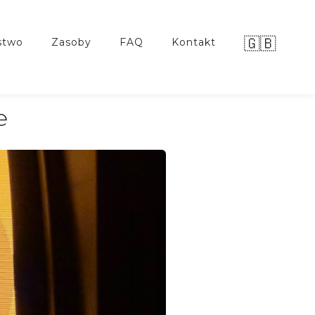
🇬🇧
stwo
zasoby
FAQ
kontakt
e