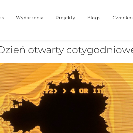
nas
wydarzenia
projekty
blogs
członko
Dzień otwarty cotygodniow