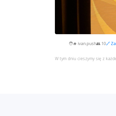
ivan.push
10
Za
W tym dniu cieszymy się z każd