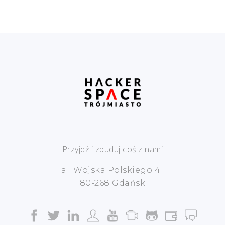
Przyjdź i zbuduj coś z nami
al. Wojska Polskiego 41
80-268 Gdańsk