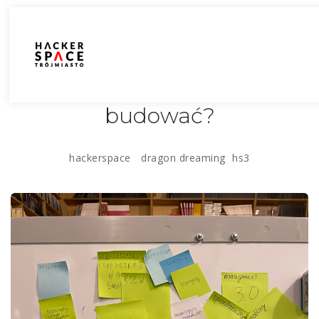
Jaki Spejs chcemy
budować?
hackerspace
dragon dreaming
hs3