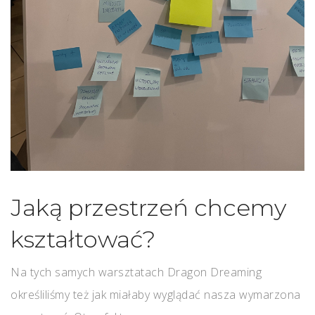
Jaką przestrzeń chcemy
kształtować?
Na tych samych warsztatach Dragon Dreaming
określiliśmy też jak miałaby wyglądać nasza wymarzona