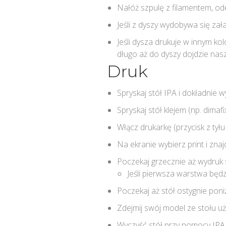
Nałóż szpulę z filamentem, ode
Jeśli z dyszy wydobywa się za
Jeśli dysza drukuje w innym k
długo aż do dyszy dojdzie nas
Druk
Spryskaj stół IPA i dokładnie 
Spryskaj stół klejem (np. dimafi
Włącz drukarkę (przycisk z tyłu
Na ekranie wybierz print i zna
Poczekaj grzecznie aż wydruk 
Jeśli pierwsza warstwa będ
Poczekaj aż stół ostygnie poni
Zdejmij swój model ze stołu uż
Wyczyść stół przy pomocy IPA