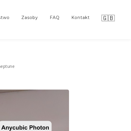
🇬🇧
stwo
zasoby
FAQ
kontakt
neptune