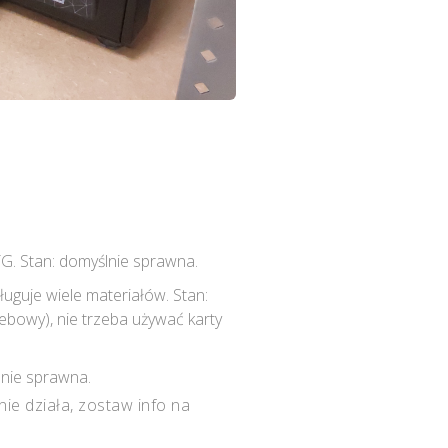
G. Stan: domyślnie sprawna.
uguje wiele materiałów. Stan:
ebowy), nie trzeba używać karty
lnie sprawna.
nie działa, zostaw info na