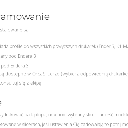
ogramowanie
stalowane są:
siada profile do wszystkich powyższych drukarek (Ender 3, K1 
wany pod Endera 3
 pod Endera 3
są dostępne w OrcaSlicerze (wybierz odpowiednią drukarkę i 
onsultuj się z ekipą!
e
z wydrukować na laptopa, uruchom wybrany slicer i umieść mode
gotowane w slicerach, jeśli ustawienia Cię zadowalają to potnij m