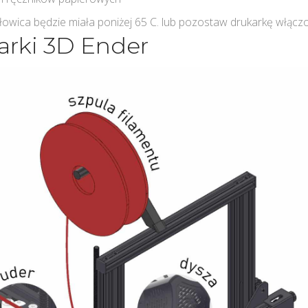
łowica będzie miała poniżej 65 C. lub pozostaw drukarkę włącz
rki 3D Ender