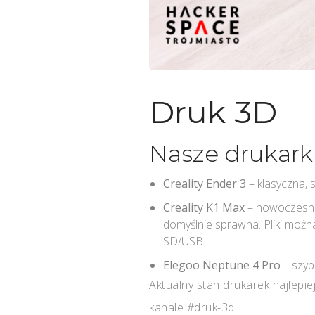
Druk 3D
Nasze drukark
Creality Ender 3
– klasyczna, 
Creality K1 Max
– nowoczesna,
domyślnie sprawna. Pliki możn
SD/USB.
Elegoo Neptune 4 Pro
– szyb
Aktualny stan drukarek najlepie
kanale #druk-3d!