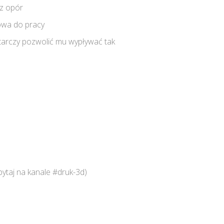
sz opór
towa do pracy
starczy pozwolić mu wypływać tak
ytaj na kanale #druk-3d)