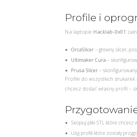
Profile i opr
Na laptopie
Hacklab-0x01
zain
OrcaSlicer
– główny slicer, po
Ultimaker Cura
– skonfiguro
Prusa Slicer
– skonfigurowany
Profile do wszystkich drukarek 
chcesz dodać własny profil – sk
Przygotowani
Skopiuj pliki STL które chces
Użyj profili które zostały przy