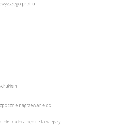
powyższego profilu
wydrukiem
 rozpocznie nagrzewanie do
 ekstrudera będzie łatwiejszy