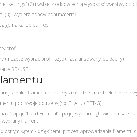
inter settings” (2) i wybierz odpowiednią wysokość warstwy do 
t” (3) i wybierz odpowiedni materiał
isz go na karcie pamięci
ty profili
y (możesz wybrać profil: szybki, zbalansowany, dokładny)
 kartę SD/USB
ilamentu
anej szpuli z filamentem, należy zrobić to samodzielnie przed 
amentu pod swoje potrzeby (np. PLA lub PET-G)
znajdź opcję ‘Load Filament’ - po jej wybraniu głowica drukarki
 wybrany filament
d ostrym kątem - dzięki temu proces wprowadzania filamentu do