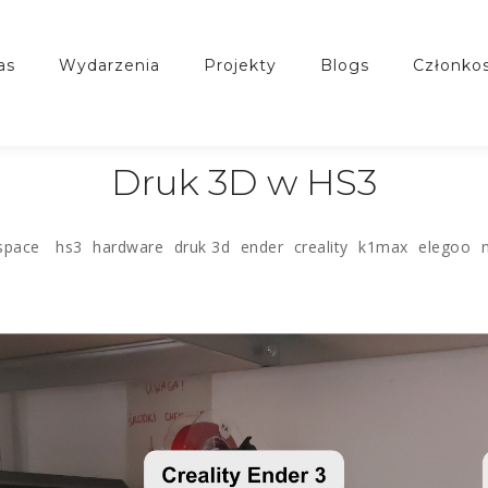
nas
wydarzenia
projekty
blogs
członko
Druk 3D w HS3
space
hs3
hardware
druk 3d
ender
creality
k1max
elegoo