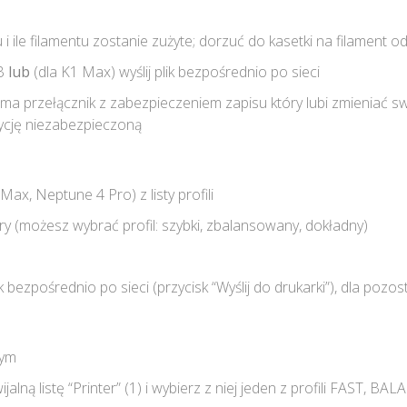
 i ile filamentu zostanie zużyte; dorzuć do kasetki na filament 
SB
lub
(dla K1 Max) wyślij plik bezpośrednio po sieci
a przełącznik z zabezpieczeniem zapisu który lubi zmieniać s
ycję niezabezpieczoną
ax, Neptune 4 Pro) z listy profili
y (możesz wybrać profil: szybki, zbalansowany, dokładny)
bezpośrednio po sieci (przycisk “Wyślij do drukarki”), dla pozo
zym
alną listę “Printer” (1) i wybierz z niej jeden z profili FAST, 