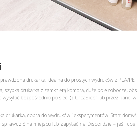
i
sprawdzona drukarka, idealna do prostych wydruków z PLA/PET
 szybka drukarka z zamkniętą komorą, duże pole robocze, obsł
a wysyłać bezpośrednio po sieci (z OrcaSlicer lub przez panel w
ka drukarka, dobra do wydruków i eksperymentów. Stan: domyś
j sprawdzić na miejscu lub zapytać na Discordzie – jeśli coś 