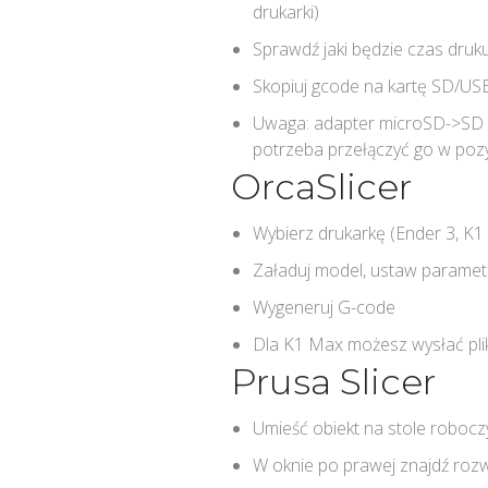
drukarki)
Sprawdź jaki będzie czas druku
Skopiuj gcode na kartę SD/U
Uwaga: adapter microSD->SD m
potrzeba przełączyć go w poz
OrcaSlicer
Wybierz drukarkę (Ender 3, K1 M
Załaduj model, ustaw parametr
Wygeneruj G-code
Dla K1 Max możesz wysłać plik 
Prusa Slicer
Umieść obiekt na stole roboc
W oknie po prawej znajdź rozwij