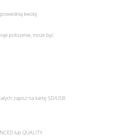
odpowiednią kwotę
woje położenie, może być
stałych zapisz na kartę SD/USB
BALANCED lub QUALITY