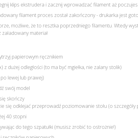
gnij klips ekstrudera i zacznij wprowadzać filament aż poczuje
ładowany filament proces został zakończony - drukarka jest go
olorze, możliwe, że to resztka poprzedniego filamentu. Wtedy wy
z załadowany materiał
wytrzyj papierowym ręcznikiem
x) z dużej odległości (to ma być mgiełka, nie zalany stolik)
 po lewej lub prawej)
jdź swój model
się skończy
zie się odklejać przeprowadź poziomowanie stołu (o szczegóły p
żej 40 stopni
ywając do tego szpatułki (musisz zrobić to ostrożnie!)
 i ręczników papierowych